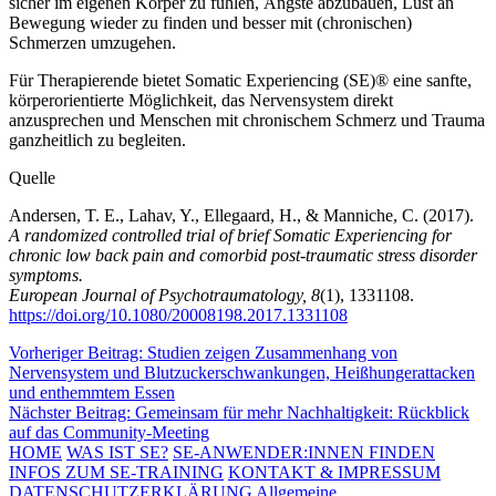
sicher im eigenen Körper zu fühlen, Ängste abzubauen, Lust an
Bewegung wieder zu finden und besser mit (chronischen)
Schmerzen umzugehen.
Für Therapierende bietet Somatic Experiencing (SE)® eine sanfte,
körperorientierte Möglichkeit, das Nervensystem direkt
anzusprechen und Menschen mit chronischem Schmerz und Trauma
ganzheitlich zu begleiten.
Quelle
Andersen, T. E., Lahav, Y., Ellegaard, H., & Manniche, C. (2017).
A randomized controlled trial of brief Somatic Experiencing for
chronic low back pain and comorbid post-traumatic stress disorder
symptoms.
European Journal of Psychotraumatology, 8
(1), 1331108.
https://doi.org/10.1080/20008198.2017.1331108
Beitragsnavigation
Vorheriger Beitrag:
Studien zeigen Zusammenhang von
Nervensystem und Blutzuckerschwankungen, Heißhungerattacken
und enthemmtem Essen
Nächster Beitrag:
Gemeinsam für mehr Nachhaltigkeit: Rückblick
auf das Community-Meeting
HOME
WAS IST SE?
SE-ANWENDER:INNEN FINDEN
INFOS ZUM SE-TRAINING
KONTAKT & IMPRESSUM
DATENSCHUTZERKLÄRUNG
Allgemeine