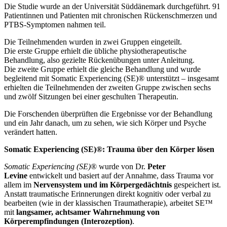
Die Studie wurde an der Universität Süddänemark durchgeführt. 91
Patientinnen und Patienten mit chronischen Rückenschmerzen und
PTBS-Symptomen nahmen teil.
Die Teilnehmenden wurden in zwei Gruppen eingeteilt.
Die erste Gruppe erhielt die übliche physiotherapeutische
Behandlung, also gezielte Rückenübungen unter Anleitung.
Die zweite Gruppe erhielt die gleiche Behandlung und wurde
begleitend mit Somatic Experiencing (SE)® unterstützt – insgesamt
erhielten die Teilnehmenden der zweiten Gruppe zwischen sechs
und zwölf Sitzungen bei einer geschulten Therapeutin.
Die Forschenden überprüften die Ergebnisse vor der Behandlung
und ein Jahr danach, um zu sehen, wie sich Körper und Psyche
verändert hatten.
Somatic Experiencing (SE)®: Trauma über den Körper lösen
Somatic Experiencing (SE)
® wurde von Dr.
Peter
Levine
entwickelt und basiert auf der Annahme, dass Trauma vor
allem im
Nervensystem und im Körpergedächtnis
gespeichert ist.
Anstatt traumatische Erinnerungen direkt kognitiv oder verbal zu
bearbeiten (wie in der klassischen Traumatherapie), arbeitet SE™
mit
langsamer, achtsamer Wahrnehmung von
Körperempfindungen (Interozeption)
.