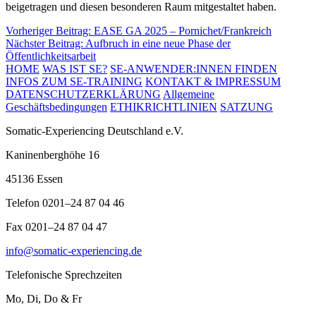
beigetragen und diesen besonderen Raum mitgestaltet haben.
Beitragsnavigation
Vorheriger Beitrag:
EASE GA 2025 – Pornichet/Frankreich
Nächster Beitrag:
Aufbruch in eine neue Phase der
Öffentlichkeitsarbeit
HOME
WAS IST SE?
SE-ANWENDER:INNEN FINDEN
INFOS ZUM SE-TRAINING
KONTAKT & IMPRESSUM
DATENSCHUTZERKLÄRUNG
Allgemeine
Geschäftsbedingungen
ETHIKRICHTLINIEN
SATZUNG
Somatic-Experiencing Deutschland e.V.
Kaninenberghöhe 16
45136 Essen
Telefon 0201–24 87 04 46
Fax 0201–24 87 04 47
info@somatic-experiencing.de
Telefonische Sprechzeiten
Mo, Di, Do & Fr