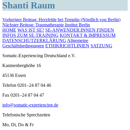
Shanti Raum
Beitragsnavigation
Vorheriger Beitrag:
Herzfelde bei Templin (Nördlich von Berlin)
Nächster Beitrag:
Traumatherapie Institut Berlin
HOME
WAS IST SE?
SE-ANWENDER:INNEN FINDEN
INFOS ZUM SE-TRAINING
KONTAKT & IMPRESSUM
DATENSCHUTZERKLÄRUNG
Allgemeine
Geschäftsbedingungen
ETHIKRICHTLINIEN
SATZUNG
Somatic-Experiencing Deutschland e.V.
Kaninenberghöhe 16
45136 Essen
Telefon 0201–24 87 04 46
Fax 0201–24 87 04 47
info@somatic-experiencing.de
Telefonische Sprechzeiten
Mo, Di, Do & Fr