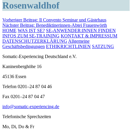
Rosenwaldhof
Beitragsnavigation
Vorheriger Beitrag:
Il Convento Seminar und Gästehaus
Nächster Beitrag:
Benediktinerinnen-Abtei Frauenwörth
HOME
WAS IST SE?
SE-ANWENDER:INNEN FINDEN
INFOS ZUM SE-TRAINING
KONTAKT & IMPRESSUM
DATENSCHUTZERKLÄRUNG
Allgemeine
Geschäftsbedingungen
ETHIKRICHTLINIEN
SATZUNG
Somatic-Experiencing Deutschland e.V.
Kaninenberghöhe 16
45136 Essen
Telefon 0201–24 87 04 46
Fax 0201–24 87 04 47
info@somatic-experiencing.de
Telefonische Sprechzeiten
Mo, Di, Do & Fr