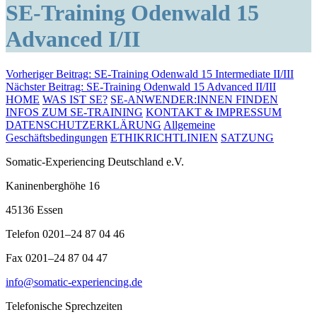
SE-Training Odenwald 15
Advanced I/II
Beitragsnavigation
Vorheriger Beitrag:
SE-Training Odenwald 15 Intermediate II/III
Nächster Beitrag:
SE-Training Odenwald 15 Advanced II/III
HOME
WAS IST SE?
SE-ANWENDER:INNEN FINDEN
INFOS ZUM SE-TRAINING
KONTAKT & IMPRESSUM
DATENSCHUTZERKLÄRUNG
Allgemeine
Geschäftsbedingungen
ETHIKRICHTLINIEN
SATZUNG
Somatic-Experiencing Deutschland e.V.
Kaninenberghöhe 16
45136 Essen
Telefon 0201–24 87 04 46
Fax 0201–24 87 04 47
info@somatic-experiencing.de
Telefonische Sprechzeiten