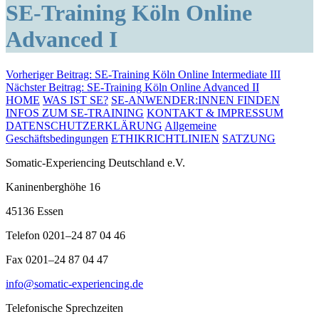
SE-Training Köln Online
Advanced I
Beitragsnavigation
Vorheriger Beitrag:
SE-Training Köln Online Intermediate III
Nächster Beitrag:
SE-Training Köln Online Advanced II
HOME
WAS IST SE?
SE-ANWENDER:INNEN FINDEN
INFOS ZUM SE-TRAINING
KONTAKT & IMPRESSUM
DATENSCHUTZERKLÄRUNG
Allgemeine
Geschäftsbedingungen
ETHIKRICHTLINIEN
SATZUNG
Somatic-Experiencing Deutschland e.V.
Kaninenberghöhe 16
45136 Essen
Telefon 0201–24 87 04 46
Fax 0201–24 87 04 47
info@somatic-experiencing.de
Telefonische Sprechzeiten