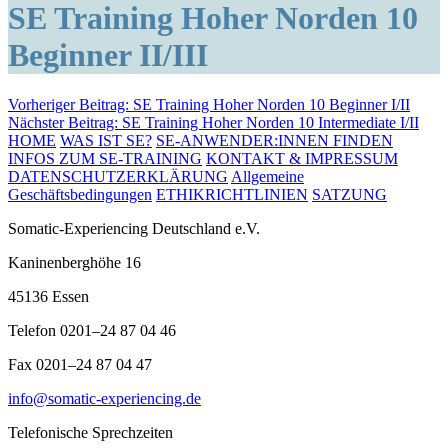
SE Training Hoher Norden 10
Beginner II/III
Beitragsnavigation
Vorheriger Beitrag:
SE Training Hoher Norden 10 Beginner I/II
Nächster Beitrag:
SE Training Hoher Norden 10 Intermediate I/II
HOME
WAS IST SE?
SE-ANWENDER:INNEN FINDEN
INFOS ZUM SE-TRAINING
KONTAKT & IMPRESSUM
DATENSCHUTZERKLÄRUNG
Allgemeine
Geschäftsbedingungen
ETHIKRICHTLINIEN
SATZUNG
Somatic-Experiencing Deutschland e.V.
Kaninenberghöhe 16
45136 Essen
Telefon 0201–24 87 04 46
Fax 0201–24 87 04 47
info@somatic-experiencing.de
Telefonische Sprechzeiten